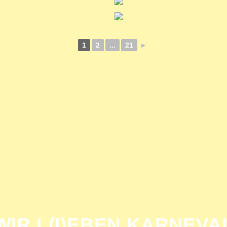
1
2
...
21
►
WIR L(I)EBEN KARNEVA