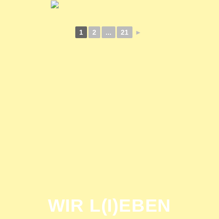
1
2
...
21
►
WIR L(I)EBEN