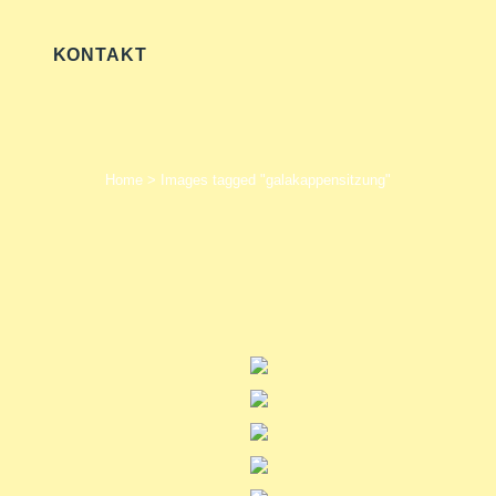
KONTAKT
Home
>
Images tagged "galakappensitzung"