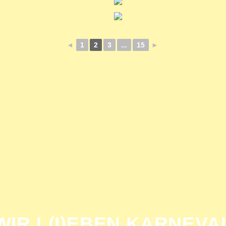
◄
1
2
3
...
15
►
WIR L(I)EBEN KARNEVA