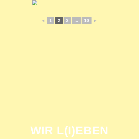
◄
1
2
3
...
10
►
WIR L(I)EBEN