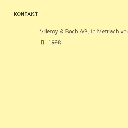
WENDELIN VON B
KONTAKT
Aufsichtsratsvorsitzender des tra
Villeroy & Boch AG, in Mettlach v
1998