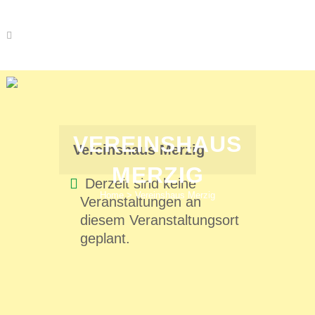
VEREINSHAUS
Vereinshaus Merzig
MERZIG
Derzeit sind keine
Home
>
Vereinshaus Merzig
Veranstaltungen an
diesem Veranstaltungsort
geplant.