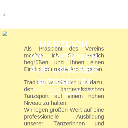
HERZLICH
Als Präsident des Vereins
WILLKOMMEN
möchte ich Sie herzlich
begrüßen und Ihnen einen
AUF UNSERER
Einblick in unsere Arbeit geben.
WEBSEITE!
Tradition verpflichtet uns dazu,
den karnevalistischen
Home
>
Aktuelles
>
Herzlich Willkommen auf
unserer Webseite!
Tanzsport auf einem hohen
Niveau zu halten.
Wir legen großen Wert auf eine
professionelle Ausbildung
unserer Tänzerinnen und